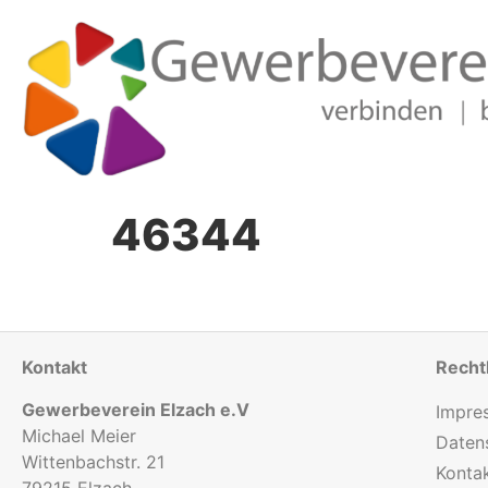
46344
Kontakt
Recht
Gewerbeverein Elzach e.V
Impre
Michael Meier
Daten
Wittenbachstr. 21
Konta
79215 Elzach