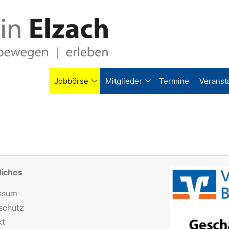
Jobbörse
Mitglieder
Termine
Veranst
liches
ssum
schutz
kt