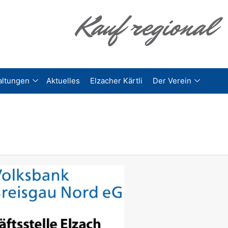
altungen
Aktuelles
Elzacher Kärtli
Der Verein