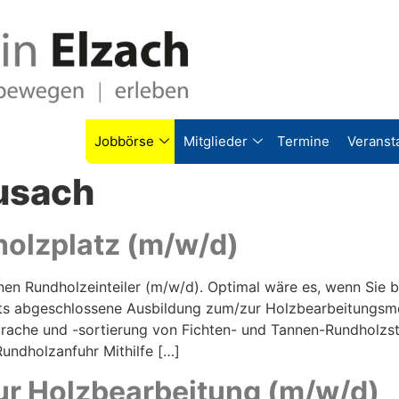
Jobbörse
Mitglieder
Termine
Veranst
usach
dholzplatz (m/w/d)
en Rundholzeinteiler (m/w/d). Optimal wäre es, wenn Sie b
ts abgeschlossene Ausbildung zum/zur Holzbearbeitungsme
ansprache und -sortierung von Fichten- und Tannen-Rundho
undholzanfuhr Mithilfe […]
r Holzbearbeitung (m/w/d)