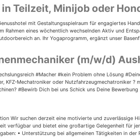
in Teilzeit, Minijob oder Hon
nusshotel mit Gestaltungsspielraum für engagiertes Handel
 Im Rahmen eines wöchentlich wechselnden Aktiv und Ents
Outdoorbereich an. Ihr Yogaprogramm, ergänzt unser Basenf
nenmechaniker (m/w/d) Aush
bwechslungsreich #Macher #kein Problem ohne Lösung #Dei
r, KFZ-Mechatroniker oder Nutzfahrzeugmechatroniker ? m
schinen? #Bewirb Dich bei uns Schick uns Deine Bewerbung
ktion Wir suchen derzeit eine motivierte und zuverlässige H
ilzeit verfügbar und bietet eine großartige Gelegenheit für j
fgaben: • Unterstützung bei allgemeinen Tätigkeiten in der