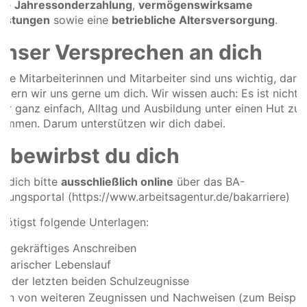
ine
Jahressonderzahlung
,
vermögenswirksame
eistungen
sowie eine
betriebliche Altersversorgung
.
Unser Versprechen an dich
ere Mitarbeiterinnen und Mitarbeiter sind uns wichtig, dar
mern wir uns gerne um dich. Wir wissen auch: Es ist nicht
er ganz einfach, Alltag und Ausbildung unter einen Hut zu
ommen. Darum unterstützen wir dich dabei.
o bewirbst du dich
b dich bitte
ausschließlich online
über das BA-
bungsportal (https://www.arbeitsagentur.de/bakarriere)
nötigst folgende Unterlagen:
sagekräftiges Anschreiben
ellarischer Lebenslauf
ie der letzten beiden Schulzeugnisse
ien von weiteren Zeugnissen und Nachweisen (zum Beispie