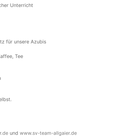
cher Unterricht
tz für unsere Azubis
affee, Tee
n
lbst.
r.de
und
www.sv-team-allgaier.de