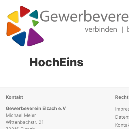
HochEins
Kontakt
Recht
Gewerbeverein Elzach e.V
Impre
Michael Meier
Daten
Wittenbachstr. 21
Konta
79215 Elzach