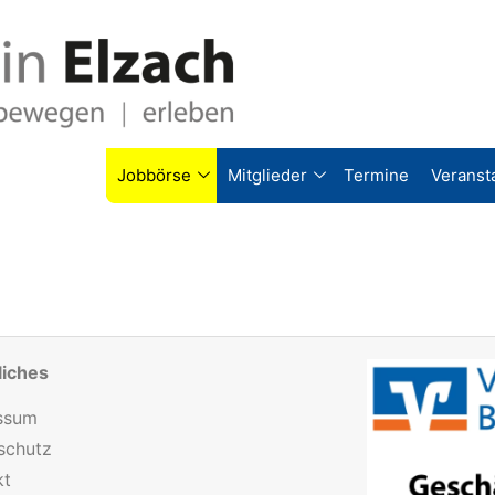
Jobbörse
Mitglieder
Termine
Veranst
liches
ssum
schutz
kt