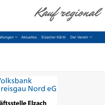
altungen
Aktuelles
Elzacher Kärtli
Der Verein